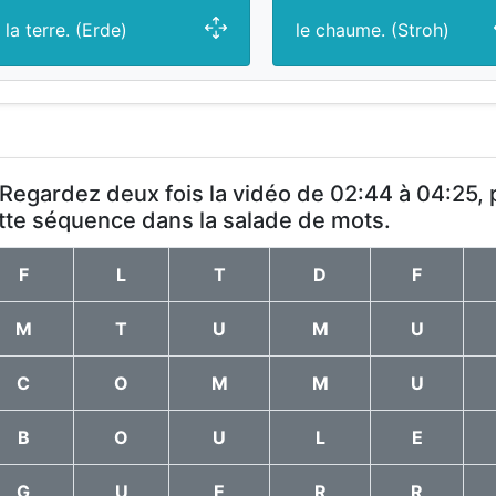
la terre. (Erde)
le chaume. (Stroh)
 Regardez deux fois la vidéo de 02:44 à 04:25,
tte séquence dans la salade de mots.
F
L
T
D
F
M
T
U
M
U
C
O
M
M
U
B
O
U
L
E
G
U
E
R
R