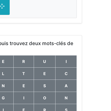
 puis trouvez deux mots-clés de
E
R
U
I
L
T
E
C
N
E
S
A
G
I
O
N
I
E
R
S