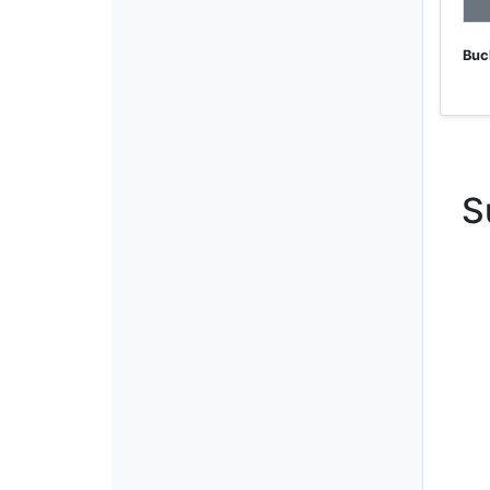
Buc
S