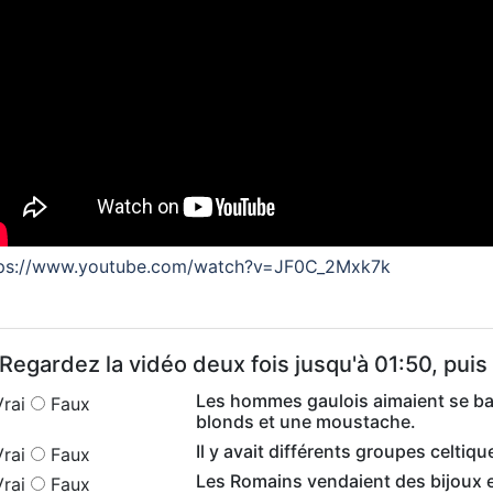
tps://www.youtube.com/watch?v=JF0C_2Mxk7k
 Regardez la vidéo deux fois jusqu'à 01:50, pu
Les hommes gaulois aimaient se bat
rai
Faux
blonds et une moustache.
Il y avait différents groupes celtiq
rai
Faux
Les Romains vendaient des bijoux 
rai
Faux