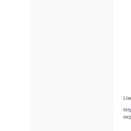
Lis
htt
exp