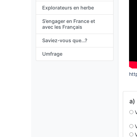
Explorateurs en herbe
S’engager en France et
avec les Français
Saviez-vous que…?
Umfrage
ht
a)
V
V
V