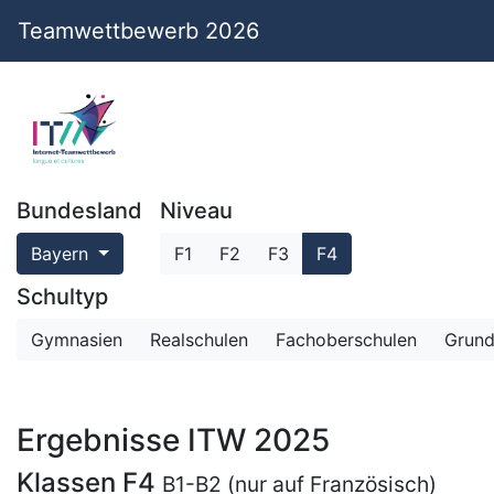
Teamwettbewerb 2026
Bundesland
Niveau
Bayern
F1
F2
F3
F4
Schultyp
Gymnasien
Realschulen
Fachoberschulen
Grund
Ergebnisse ITW 2025
Klassen F4
B1-B2 (nur auf Französisch)