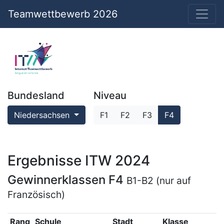
Teamwettbewerb 2026
Bundesland
Niveau
Niedersachsen
F1
F2
F3
F4
Ergebnisse ITW 2024
Gewinnerklassen F4
B1-B2 (nur auf
Französisch)
Rang
Schule
Stadt
Klasse