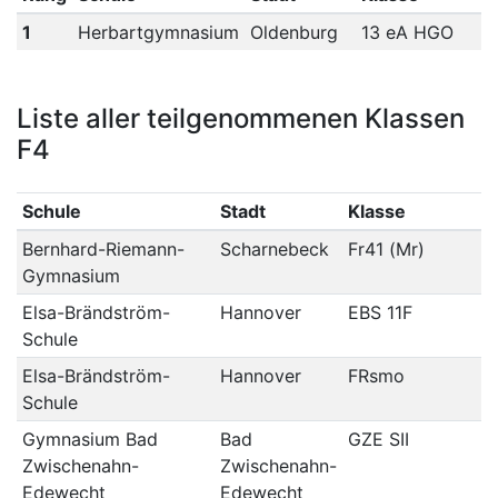
1
Herbartgymnasium
Oldenburg
13 eA HGO
Liste aller teilgenommenen Klassen
F4
Schule
Stadt
Klasse
Bernhard-Riemann-
Scharnebeck
Fr41 (Mr)
Gymnasium
Elsa-Brändström-
Hannover
EBS 11F
Schule
Elsa-Brändström-
Hannover
FRsmo
Schule
Gymnasium Bad
Bad
GZE SII
Zwischenahn-
Zwischenahn-
Edewecht
Edewecht