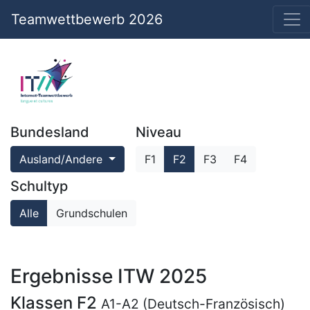
Teamwettbewerb 2026
Bundesland
Niveau
Ausland/Andere
F1
F2
F3
F4
Schultyp
Alle
Grundschulen
Ergebnisse ITW 2025
Klassen F2
A1-A2 (Deutsch-Französisch)