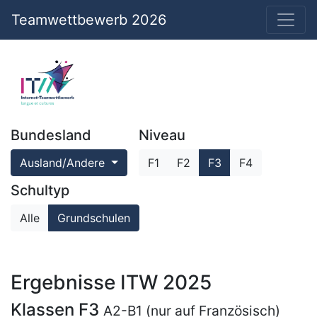
Teamwettbewerb 2026
Bundesland
Niveau
Ausland/Andere
F1
F2
F3
F4
Schultyp
Alle
Grundschulen
Ergebnisse ITW 2025
Klassen F3
A2-B1 (nur auf Französisch)