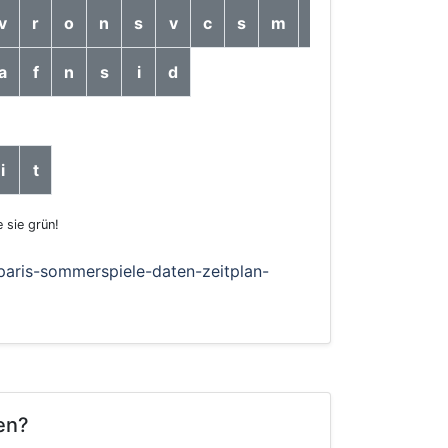
v
r
o
n
s
v
c
s
m
d
l
r
s
a
f
n
s
i
d
i
t
 sie grün!
aris-sommerspiele-daten-zeitplan-
len?