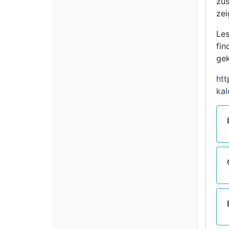
zus
zei
Les
fin
gek
htt
kal