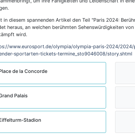
ammenbringt, um ihre Fähigkeiten und Leidenschaft in eine
gen.
t in diesem spannenden Artikel den Teil "Paris 2024: Berü
det heraus, an welchen berühmten Sehenswürdigkeiten von
ämpft wird.
ps://www.eurosport.de/olympia/olympia-paris-2024/2024/p
ender-sportarten-tickets-termine_sto9046008/story.shtml
Place de la Concorde
Grand Palais
Eiffelturm-Stadion