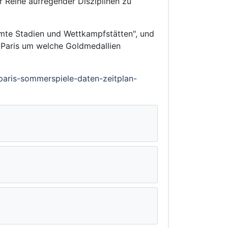
r Reihe aufregender Disziplinen zu
hmte Stadien und Wettkampfstätten", und
 Paris um welche Goldmedallien
aris-sommerspiele-daten-zeitplan-