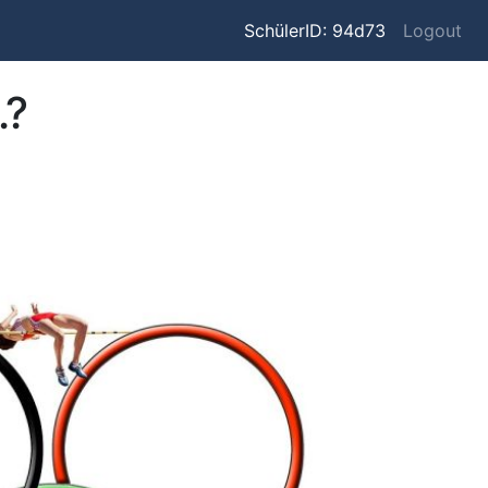
SchülerID: 94d73
Logout
.?