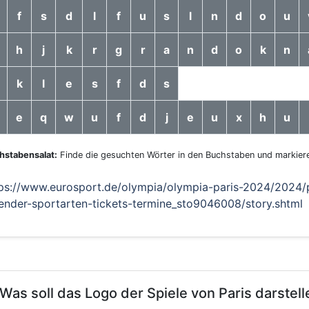
f
s
d
l
f
u
s
l
n
d
o
u
h
j
k
r
g
r
a
n
d
o
k
n
k
l
e
s
f
d
s
e
q
w
u
f
d
j
e
u
x
h
u
hstabensalat:
Finde die gesuchten Wörter in den Buchstaben und markiere
ps://www.eurosport.de/olympia/olympia-paris-2024/2024/p
ender-sportarten-tickets-termine_sto9046008/story.shtml
 Was soll das Logo der Spiele von Paris darstel