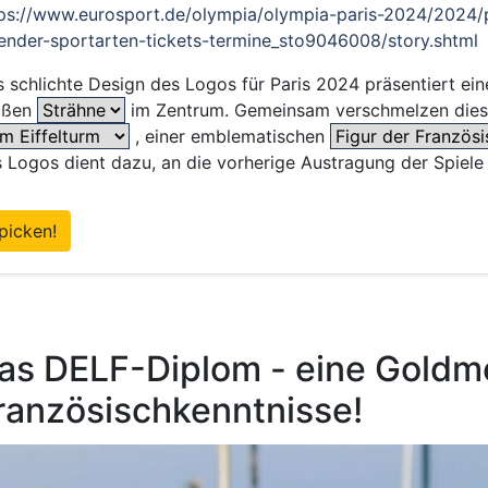
ps://www.eurosport.de/olympia/olympia-paris-2024/2024/p
ender-sportarten-tickets-termine_sto9046008/story.shtml
 schlichte Design des Logos für Paris 2024 präsentiert ei
ißen
im Zentrum. Gemeinsam verschmelzen dies
, einer emblematischen
 Logos dient dazu, an die vorherige Austragung der Spiele 
picken!
as DELF-Diplom - eine Goldme
ranzösischkenntnisse!