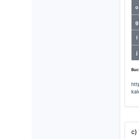
o
g
l
j
Buc
htt
kal
c)