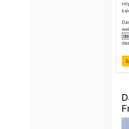
htt
kal
Das
we
des
S
D
F