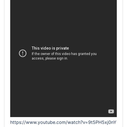
https://www.youtube.com/watch?v=9t5PH5xj0nY