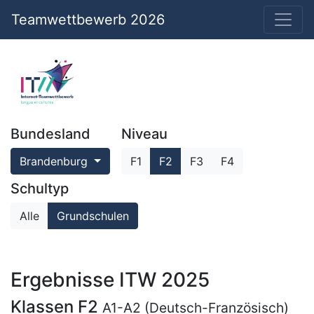
Teamwettbewerb 2026
Bundesland
Niveau
Brandenburg
F1
F2
F3
F4
Schultyp
Alle
Grundschulen
Ergebnisse ITW 2025
Klassen F2
A1-A2 (Deutsch-Französisch)