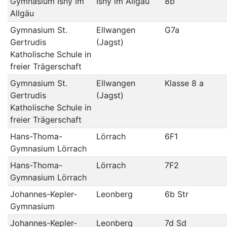
Gymnasium Isny im
Isny im Allgäu
8b
Allgäu
Gymnasium St.
Ellwangen
G7a
Gertrudis
(Jagst)
Katholische Schule in
freier Trägerschaft
Gymnasium St.
Ellwangen
Klasse 8 a
Gertrudis
(Jagst)
Katholische Schule in
freier Trägerschaft
Hans-Thoma-
Lörrach
6F1
Gymnasium Lörrach
Hans-Thoma-
Lörrach
7F2
Gymnasium Lörrach
Johannes-Kepler-
Leonberg
6b Str
Gymnasium
Johannes-Kepler-
Leonberg
7d Sd