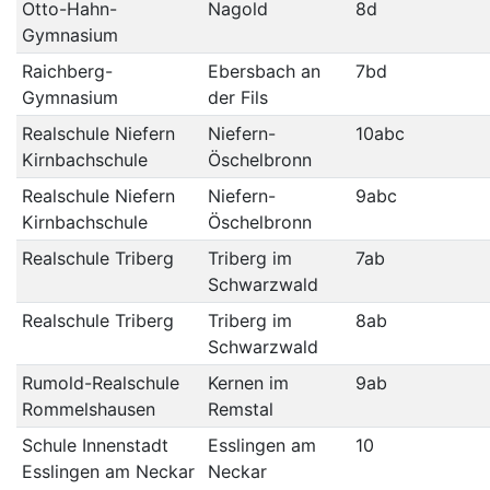
Otto-Hahn-
Nagold
8d
Gymnasium
Raichberg-
Ebersbach an
7bd
Gymnasium
der Fils
Realschule Niefern
Niefern-
10abc
Kirnbachschule
Öschelbronn
Realschule Niefern
Niefern-
9abc
Kirnbachschule
Öschelbronn
Realschule Triberg
Triberg im
7ab
Schwarzwald
Realschule Triberg
Triberg im
8ab
Schwarzwald
Rumold-Realschule
Kernen im
9ab
Rommelshausen
Remstal
Schule Innenstadt
Esslingen am
10
Esslingen am Neckar
Neckar