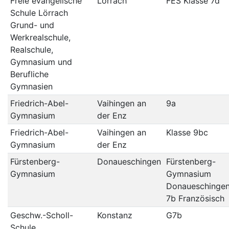
Freie evangelische
Lörrach
FES Klasse 7d
Schule Lörrach
Grund- und
Werkrealschule,
Realschule,
Gymnasium und
Berufliche
Gymnasien
Friedrich-Abel-
Vaihingen an
9a
Gymnasium
der Enz
Friedrich-Abel-
Vaihingen an
Klasse 9bc
Gymnasium
der Enz
Fürstenberg-
Donaueschingen
Fürstenberg-
Gymnasium
Gymnasium
Donaueschingen
7b Französisch
Geschw.-Scholl-
Konstanz
G7b
Schule