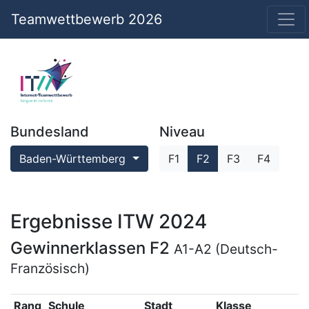
Teamwettbewerb 2026
Bundesland
Niveau
Baden-Württemberg
F1
F2
F3
F4
Ergebnisse ITW 2024
Gewinnerklassen F2
A1-A2 (Deutsch-
Französisch)
Rang
Schule
Stadt
Klasse