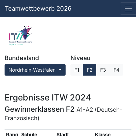
Teamwettbewerb 2026
Bundesland
Niveau
Nordrhein-Westfalen
F1
F2
F3
F4
Ergebnisse ITW 2024
Gewinnerklassen F2
A1-A2 (Deutsch-
Französisch)
Rang
Schule
Stadt
Klasse