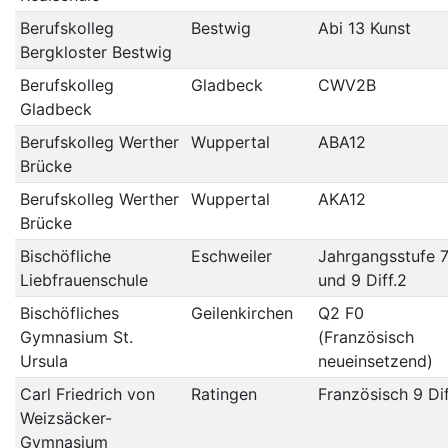
Berufskolleg
Bestwig
Abi 13 Kunst
Bergkloster Bestwig
Berufskolleg
Gladbeck
CWV2B
Gladbeck
Berufskolleg Werther
Wuppertal
ABA12
Brücke
Berufskolleg Werther
Wuppertal
AKA12
Brücke
Bischöfliche
Eschweiler
Jahrgangsstufe 
Liebfrauenschule
und 9 Diff.2
Bischöfliches
Geilenkirchen
Q2 F0
Gymnasium St.
(Französisch
Ursula
neueinsetzend)
Carl Friedrich von
Ratingen
Französisch 9 Di
Weizsäcker-
Gymnasium