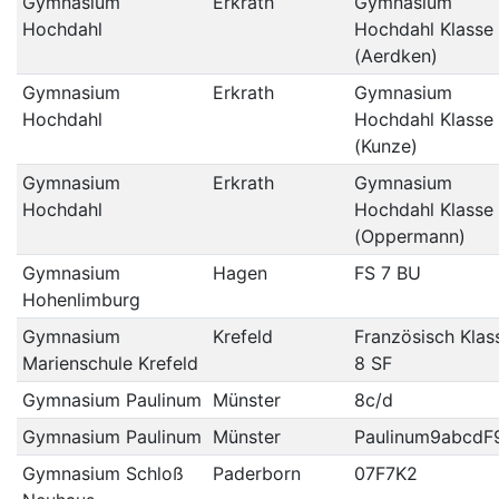
Gymnasium
Erkrath
Gymnasium
Hochdahl
Hochdahl Klasse
(Aerdken)
Gymnasium
Erkrath
Gymnasium
Hochdahl
Hochdahl Klasse
(Kunze)
Gymnasium
Erkrath
Gymnasium
Hochdahl
Hochdahl Klasse
(Oppermann)
Gymnasium
Hagen
FS 7 BU
Hohenlimburg
Gymnasium
Krefeld
Französisch Klas
Marienschule Krefeld
8 SF
Gymnasium Paulinum
Münster
8c/d
Gymnasium Paulinum
Münster
Paulinum9abcdF
Gymnasium Schloß
Paderborn
07F7K2