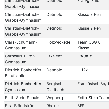
Christian-Dietrich-
Detmold
Frz 9gnkms
Grabbe-Gymnasium
Christian-Dietrich-
Detmold
Klasse 8 Peh
Grabbe-Gymnasium
Christian-Dietrich-
Detmold
Klasse 9 Peh
Grabbe-Gymnasium
Clara-Schumann-
Holzwickede
Team CSG 8.
Gymnasium
Klasse
Cornelius-Burgh-
Erkelenz
F8/9a-c
Gymnasium
Dietrich-Bonhoeffer-
Detmold
HH2x
Berufskolleg
Dietrich-Bonhoeffer-
Bergisch
Französisch 8a/d
Gymnasium
Gladbach
Edith-Stein-Schule
Wegberg
Edith-Stein Team
Elsa-Brändström-
Rheine
8FS