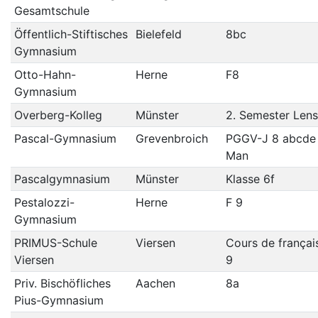
Gesamtschule
Öffentlich-Stiftisches
Bielefeld
8bc
Gymnasium
Otto-Hahn-
Herne
F8
Gymnasium
Overberg-Kolleg
Münster
2. Semester Lens
Pascal-Gymnasium
Grevenbroich
PGGV-J 8 abcde
Man
Pascalgymnasium
Münster
Klasse 6f
Pestalozzi-
Herne
F 9
Gymnasium
PRIMUS-Schule
Viersen
Cours de françai
Viersen
9
Priv. Bischöfliches
Aachen
8a
Pius-Gymnasium