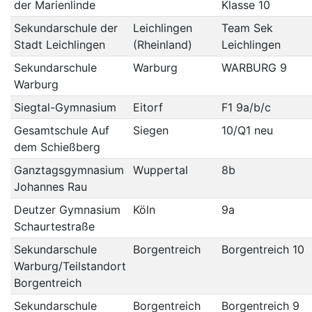
der Marienlinde
Klasse 10
Sekundarschule der
Leichlingen
Team Sek
Stadt Leichlingen
(Rheinland)
Leichlingen
Sekundarschule
Warburg
WARBURG 9
Warburg
Siegtal-Gymnasium
Eitorf
F1 9a/b/c
Gesamtschule Auf
Siegen
10/Q1 neu
dem Schießberg
Ganztagsgymnasium
Wuppertal
8b
Johannes Rau
Deutzer Gymnasium
Köln
9a
Schaurtestraße
Sekundarschule
Borgentreich
Borgentreich 10
Warburg/Teilstandort
Borgentreich
Sekundarschule
Borgentreich
Borgentreich 9