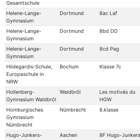
Gesamtschule
Helene-Lange-
Dortmund
8ac Laf
Gymnasium
Helene-Lange-
Dortmund
8bd DD
Gymnasium
Helene-Lange-
Dortmund
8cd Pag
Gymnasium
Hildegardis-Schule,
Bochum
Klasse 7c
Europaschule in
NRW
Hollenberg-
Waldbröl
Les motivés du
Gymnasium Waldbröl
HGW
Homburgisches
Nümbrecht
8.klasse
Gymnasium
Nümbrecht
Hugo-Junkers-
Aachen
8F Hugo-Junkers