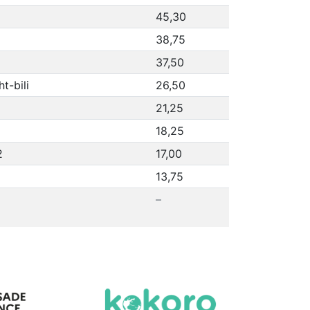
45,30
38,75
37,50
t-bili
26,50
21,25
18,25
2
17,00
13,75
–