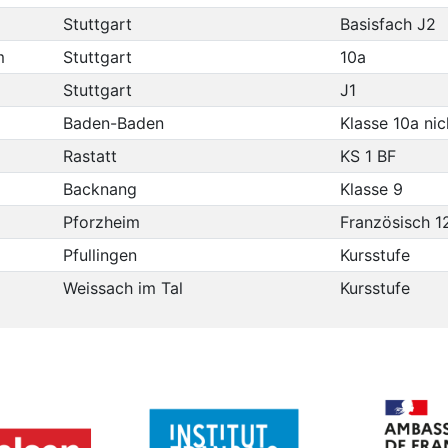
Stuttgart
Basisfach J2
m
Stuttgart
10a
Stuttgart
J1
Baden-Baden
Klasse 10a nich
Rastatt
KS 1 BF
Backnang
Klasse 9
Pforzheim
Französisch 1
Pfullingen
Kursstufe
Weissach im Tal
Kursstufe