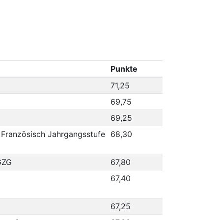
Punkte
71,25
69,75
69,25
 Französisch Jahrgangsstufe
68,30
GZG
67,80
67,40
67,25