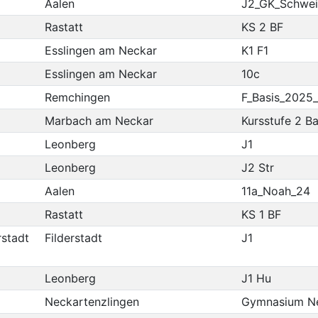
Aalen
J2_GK_Schwei
Rastatt
KS 2 BF
Esslingen am Neckar
K1 F1
Esslingen am Neckar
10c
Remchingen
F_Basis_2025
Marbach am Neckar
Kursstufe 2 B
Leonberg
J1
Leonberg
J2 Str
Aalen
11a_Noah_24
Rastatt
KS 1 BF
rstadt
Filderstadt
J1
Leonberg
J1 Hu
Neckartenzlingen
Gymnasium Ne