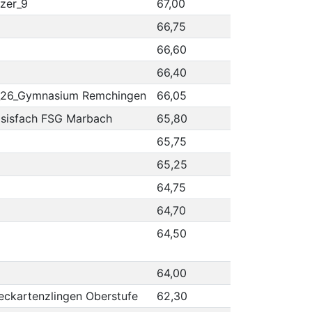
zer_9
67,00
66,75
66,60
66,40
_26_Gymnasium Remchingen
66,05
asisfach FSG Marbach
65,80
65,75
65,25
64,75
64,70
64,50
64,00
ckartenzlingen Oberstufe
62,30