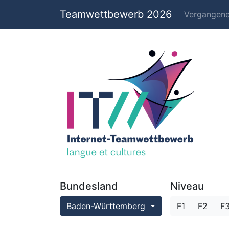
Teamwettbewerb 2026
Vergangen
Bundesland
Niveau
Baden-Württemberg
F1
F2
F