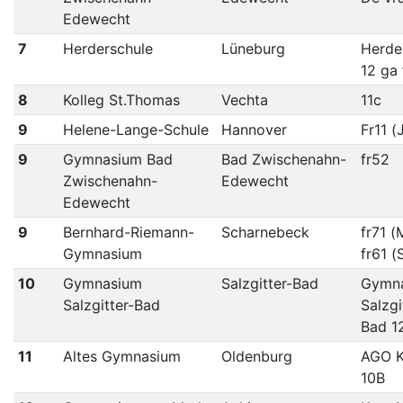
Edewecht
7
Herderschule
Lüneburg
Herde
12 ga 
8
Kolleg St.Thomas
Vechta
11c
9
Helene-Lange-Schule
Hannover
Fr11 (
9
Gymnasium Bad
Bad Zwischenahn-
fr52
Zwischenahn-
Edewecht
Edewecht
9
Bernhard-Riemann-
Scharnebeck
fr71 (
Gymnasium
fr61 (
10
Gymnasium
Salzgitter-Bad
Gymn
Salzgitter-Bad
Salzgi
Bad 1
11
Altes Gymnasium
Oldenburg
AGO K
10B