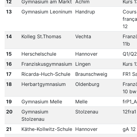
12
Gymnasium am Markt
Achim
Kurs 1
13
Gymnasium Leoninum
Handrup
Cours
franç
12
14
Kolleg St.Thomas
Vechta
Franz
11b
15
Herschelschule
Hannover
Q1/Q2
16
Franziskusgymnasium
Lingen
Kurs 1
17
Ricarda-Huch-Schule
Braunschweig
FR1 S
18
Herbartgymnasium
Oldenburg
Franz
10 bw
19
Gymnasium Melle
Melle
frP1_A
20
Gymnasium
Stolzenau
12fra1
Stolzenau
21
Käthe-Kollwitz-Schule
Hannover
gA 12