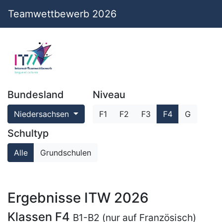
Teamwettbewerb 2026
Bundesland
Niveau
Niedersachsen
F1
F2
F3
F4
G
Schultyp
Alle
Grundschulen
Ergebnisse ITW 2026
Klassen F4
B1-B2 (nur auf Französisch)