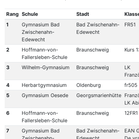
Rang
Schule
Stadt
Klass
1
Gymnasium Bad
Bad Zwischenahn-
FR51
Zwischenahn-
Edewecht
Edewecht
2
Hoffmann-von-
Braunschweig
Kurs 1
Fallersleben-Schule
3
Wilhelm-Gymnasium
Braunschweig
LK
Franz
4
Herbartgymnasium
Oldenburg
fr505
5
Gymnasium Oesede
Georgsmarienhütte
Franz
LK Ab
6
Hoffmann-von-
Braunschweig
12FR1
Fallersleben-Schule
7
Gymnasium Bad
Bad Zwischenahn-
EAN G
Zwischenahn-
Edewecht
De vra