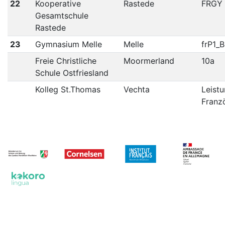
22
Kooperative
Rastede
FRGY
Gesamtschule
Rastede
23
Gymnasium Melle
Melle
frP1_B
Freie Christliche
Moormerland
10a
Schule Ostfriesland
Kolleg St.Thomas
Vechta
Leist
Franz