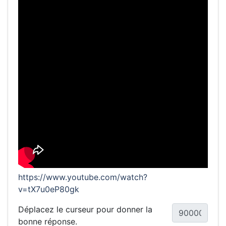
https://www.youtube.com/watch?
v=tX7u0eP80gk
Déplacez le curseur pour donner la
bonne réponse.