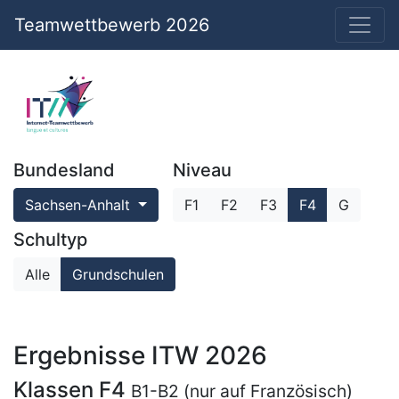
Teamwettbewerb 2026
Bundesland
Niveau
Sachsen-Anhalt
F1
F2
F3
F4
G
Schultyp
Alle
Grundschulen
Ergebnisse ITW 2026
Klassen F4
B1-B2 (nur auf Französisch)